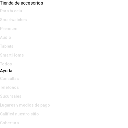
Tienda de accesorios
Para tu celu
Smartwatches
Premium
Audio
Tablets
Smart Home
Todos
Ayuda
Consultas
Teléfonos
Sucursales
Lugares y medios de pago
Calificá nuestro sitio
Cobertura