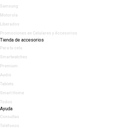
Samsung
Motorola
Liberados
Promociones en Celulares y Accesorios
Tienda de accesorios
Para tu celu
Smartwatches
Premium
Audio
Tablets
Smart Home
Todos
Ayuda
Consultas
Teléfonos