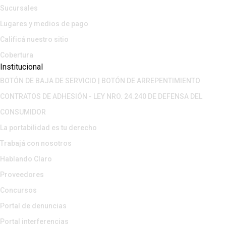
Sucursales
Lugares y medios de pago
Calificá nuestro sitio
Cobertura
Institucional
BOTÓN DE BAJA DE SERVICIO | BOTÓN DE ARREPENTIMIENTO
CONTRATOS DE ADHESIÓN - LEY NRO. 24.240 DE DEFENSA DEL
CONSUMIDOR
La portabilidad es tu derecho
Trabajá con nosotros
Hablando Claro
Proveedores
Concursos
Portal de denuncias
Portal interferencias