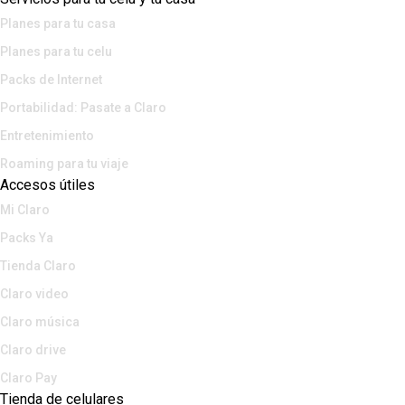
Planes para tu casa
Planes para tu celu
Packs de Internet
Portabilidad: Pasate a Claro
Entretenimiento
Roaming para tu viaje
Accesos útiles
Mi Claro
Packs Ya
Tienda Claro
Claro video
Claro música
Claro drive
Claro Pay
Tienda de celulares