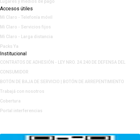
Lugares y medios de pago
Accesos útiles
Mi Claro - Telefonía móvil
Mi Claro - Servicios fijos
Mi Claro - Larga distancia
Packs Ya
Institucional
CONTRATOS DE ADHESIÓN - LEY NRO. 24.240 DE DEFENSA DEL
CONSUMIDOR
BOTÓN DE BAJA DE SERVICIO | BOTÓN DE ARREPENTIMIENTO
Trabajá con nosotros
Cobertura
Portal interferencias