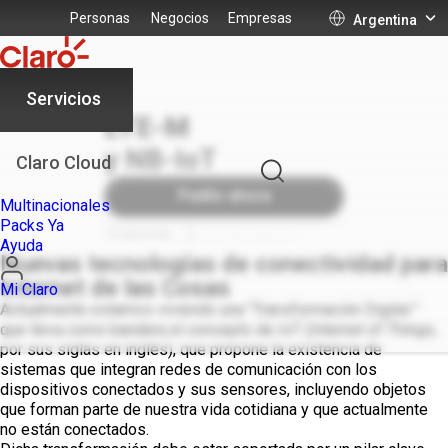
Personas
Negocios
Empresas
Argentina
Servicios
LTE-M
y NB-IoT
Claro Cloud
Pedilo ahora
Multinacionales
Packs Ya
Empresas
LTE-M y NB-IoT
Ayuda
Nuevas tecnologías de conectividad para
Internet de las Cosas
Mi Claro
Actualmente estamos viviendo una "Transformación Digital "
que lleva como bandera el concepto de IoT (Internet of Things,
por sus siglas en inglés), que propone la existencia de
sistemas que integran redes de comunicación con los
dispositivos conectados y sus sensores, incluyendo objetos
que forman parte de nuestra vida cotidiana y que actualmente
no están conectados.