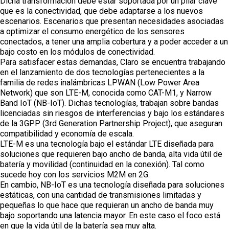
Dicha transformación debe estar soportada por un pilar clave
que es la conectividad, que debe adaptarse a los nuevos
escenarios. Escenarios que presentan necesidades asociadas
a optimizar el consumo energético de los sensores
conectados, a tener una amplia cobertura y a poder acceder a un
bajo costo en los módulos de conectividad.
Para satisfacer estas demandas, Claro se encuentra trabajando
en el lanzamiento de dos tecnologías pertenecientes a la
familia de redes inalámbricas LPWAN (Low Power Area
Network) que son LTE-M, conocida como CAT-M1, y Narrow
Band IoT (NB-IoT). Dichas tecnologías, trabajan sobre bandas
licenciadas sin riesgos de interferencias y bajo los estándares
de la 3GPP (3rd Generation Partnership Project), que aseguran
compatibilidad y economía de escala.
LTE-M es una tecnología bajo el estándar LTE diseñada para
soluciones que requieren bajo ancho de banda, alta vida útil de
batería y movilidad (continuidad en la conexión). Tal como
sucede hoy con los servicios M2M en 2G.
En cambio, NB-IoT es una tecnología diseñada para soluciones
estáticas, con una cantidad de transmisiones limitadas y
pequeñas lo que hace que requieran un ancho de banda muy
bajo soportando una latencia mayor. En este caso el foco está
en que la vida útil de la batería sea muy alta.