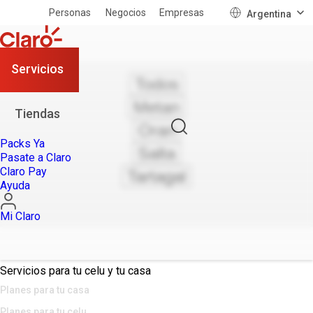
Personas
Negocios
Empresas
Argentina
Servicios
Todos
Metan
Tiendas
Oran
Packs Ya
Salta
Pasate a Claro
Claro Pay
Tartagal
Ayuda
Mi Claro
Servicios para tu celu y tu casa
Planes para tu casa
Planes para tu celu