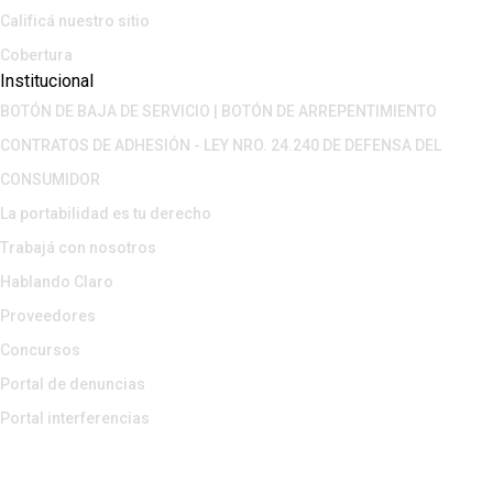
Calificá nuestro sitio
Cobertura
Institucional
BOTÓN DE BAJA DE SERVICIO | BOTÓN DE ARREPENTIMIENTO
CONTRATOS DE ADHESIÓN - LEY NRO. 24.240 DE DEFENSA DEL
CONSUMIDOR
La portabilidad es tu derecho
Trabajá con nosotros
Hablando Claro
Proveedores
Concursos
Portal de denuncias
Portal interferencias