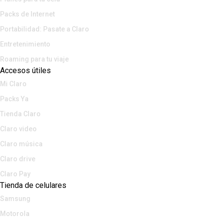
Packs de Internet
Portabilidad: Pasate a Claro
Entretenimiento
Roaming para tu viaje
Accesos útiles
Mi Claro
Packs Ya
Tienda Claro
Claro video
Claro música
Claro drive
Claro Pay
Tienda de celulares
Samsung
Motorola