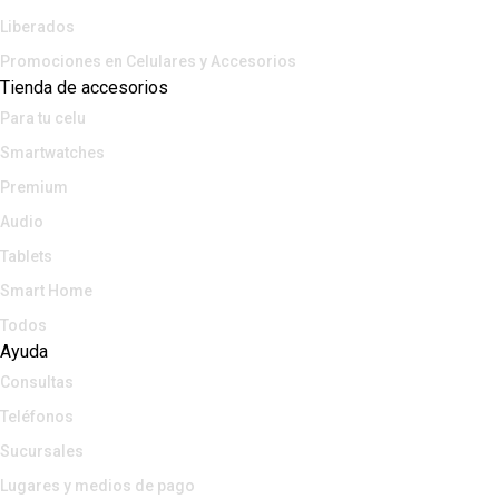
Liberados
Promociones en Celulares y Accesorios
Tienda de accesorios
Para tu celu
Smartwatches
Premium
Audio
Tablets
Smart Home
Todos
Ayuda
Consultas
Teléfonos
Sucursales
Lugares y medios de pago