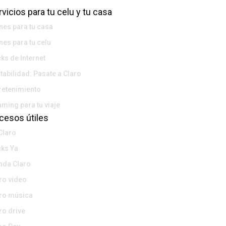
vicios para tu celu y tu casa
nes para tu casa
nes para tu celu
ks de Internet
tabilidad: Pasate a Claro
retenimiento
ming para tu viaje
cesos útiles
Claro
ks Ya
nda Claro
ro video
ro música
ro drive