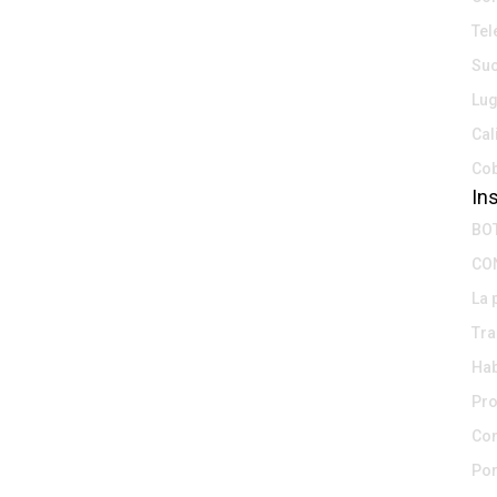
Tel
Suc
Lug
Cal
Cob
Ins
BOT
CON
La 
Tra
Hab
Pr
Co
Por