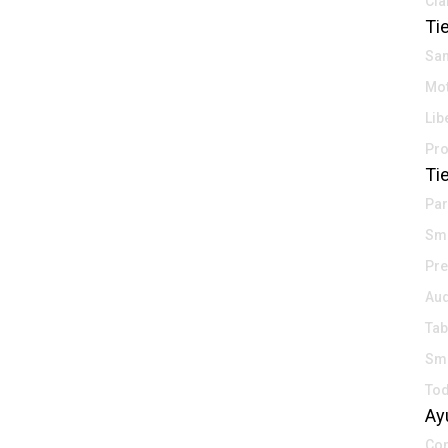
Cla
Ti
Sa
Mot
Lib
Pro
Ti
Par
Sma
Pr
Aud
Tab
Sm
To
Ay
Con