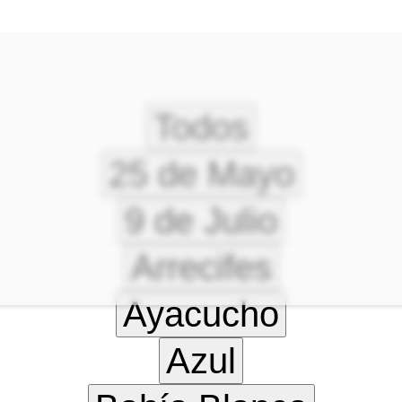
Todos
25 de Mayo
9 de Julio
Arrecifes
Ayacucho
Azul