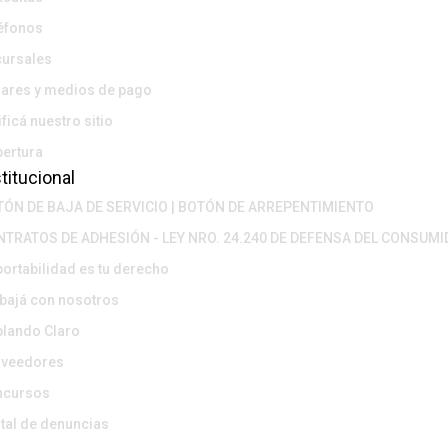
éfonos
ursales
ares y medios de pago
ificá nuestro sitio
ertura
titucional
ÓN DE BAJA DE SERVICIO | BOTÓN DE ARREPENTIMIENTO
TRATOS DE ADHESIÓN - LEY NRO. 24.240 DE DEFENSA DEL CONSUM
portabilidad es tu derecho
bajá con nosotros
lando Claro
oveedores
ncursos
tal de denuncias