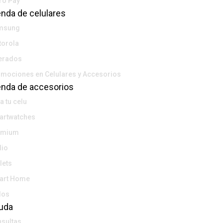
ro Pay
enda de celulares
msung
orola
erados
mociones en Celulares y Accesorios
enda de accesorios
a tu celu
rtwatches
emium
io
lets
art Home
dos
uda
sultas