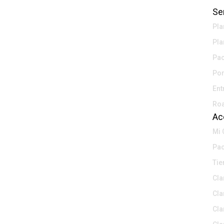
Ser
Pla
Pla
Pac
Por
Ent
Roa
Ac
Mi 
Pac
Tie
Cla
Cla
Cla