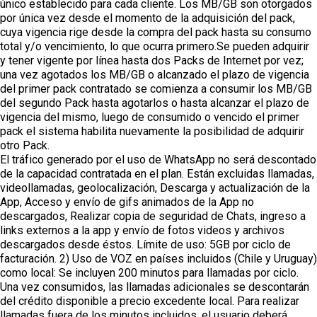
único establecido para cada cliente. Los MB/GB son otorgados
por única vez desde el momento de la adquisición del pack,
cuya vigencia rige desde la compra del pack hasta su consumo
total y/o vencimiento, lo que ocurra primero.Se pueden adquirir
y tener vigente por línea hasta dos Packs de Internet por vez;
una vez agotados los MB/GB o alcanzado el plazo de vigencia
del primer pack contratado se comienza a consumir los MB/GB
del segundo Pack hasta agotarlos o hasta alcanzar el plazo de
vigencia del mismo, luego de consumido o vencido el primer
pack el sistema habilita nuevamente la posibilidad de adquirir
otro Pack.
El tráfico generado por el uso de WhatsApp no será descontado
de la capacidad contratada en el plan. Están excluidas llamadas,
videollamadas, geolocalización, Descarga y actualización de la
App, Acceso y envío de gifs animados de la App no
descargados, Realizar copia de seguridad de Chats, ingreso a
links externos a la app y envío de fotos videos y archivos
descargados desde éstos. Límite de uso: 5GB por ciclo de
facturación. 2) Uso de VOZ en países incluidos (Chile y Uruguay)
como local: Se incluyen 200 minutos para llamadas por ciclo.
Una vez consumidos, las llamadas adicionales se descontarán
del crédito disponible a precio excedente local. Para realizar
llamadas fuera de los minutos incluidos, el usuario deberá