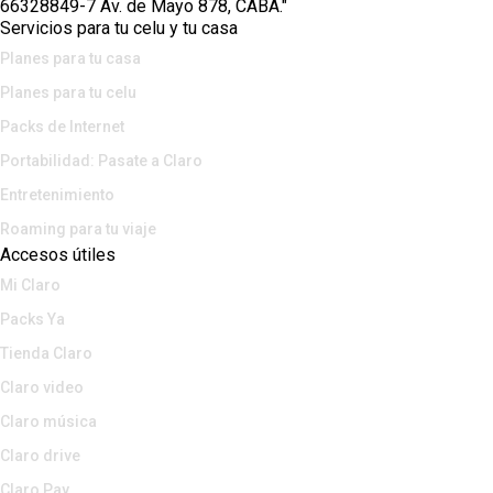
66328849-7 Av. de Mayo 878, CABA."
Servicios para tu celu y tu casa
Planes para tu casa
Planes para tu celu
Packs de Internet
Portabilidad: Pasate a Claro
Entretenimiento
Roaming para tu viaje
Accesos útiles
Mi Claro
Packs Ya
Tienda Claro
Claro video
Claro música
Claro drive
Claro Pay