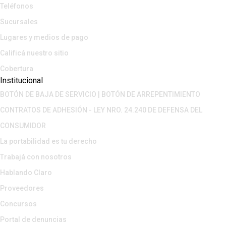
Teléfonos
Sucursales
Lugares y medios de pago
Calificá nuestro sitio
Cobertura
Institucional
BOTÓN DE BAJA DE SERVICIO | BOTÓN DE ARREPENTIMIENTO
CONTRATOS DE ADHESIÓN - LEY NRO. 24.240 DE DEFENSA DEL
CONSUMIDOR
La portabilidad es tu derecho
Trabajá con nosotros
Hablando Claro
Proveedores
Concursos
Portal de denuncias