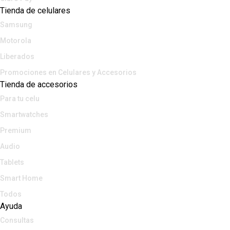
Tienda de celulares
Samsung
Motorola
Liberados
Promociones en Celulares y Accesorios
Tienda de accesorios
Para tu celu
Smartwatches
Premium
Audio
Tablets
Smart Home
Todos
Ayuda
Consultas