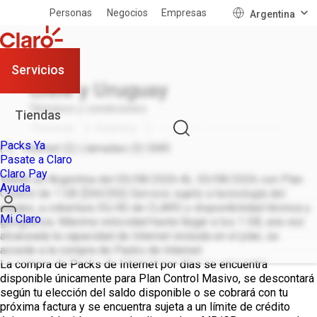
Personas
Negocios
Empresas
Argentina
Servicios
Chile y Uruguay
Términos y condiciones
Tiendas
Personas
Roaming
Términos y condiciones Roa...
Packs Ya
(1) Internet (2) Llamadas (3) SMS
Pasate a Claro
Claro Pay
Válido en Argentina del 05/08/2026 AL 30/08/2026 con Plan
Ayuda
Control de 1 GB ($44.050) Servicio sujeto a tecnología del
equipo, a cobertura 3G/4G de CLARO y disponibilidad técnica y
Mi Claro
geográfica. Máxima velocidad hasta llegar a los 1 GB, una vez
alcanzada la capacidad de Internet incluida en el plan, se
accede a la compra de Packs de Internet.
La compra de Packs de Internet por días se encuentra
disponible únicamente para Plan Control Masivo, se descontará
según tu elección del saldo disponible o se cobrará con tu
próxima factura y se encuentra sujeta a un límite de crédito