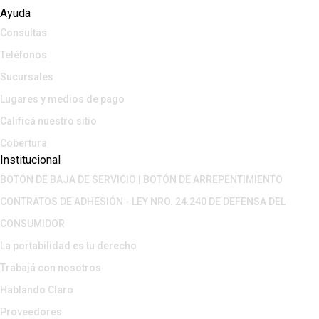
Ayuda
Consultas
Teléfonos
Sucursales
Lugares y medios de pago
Calificá nuestro sitio
Cobertura
Institucional
BOTÓN DE BAJA DE SERVICIO | BOTÓN DE ARREPENTIMIENTO
CONTRATOS DE ADHESIÓN - LEY NRO. 24.240 DE DEFENSA DEL
CONSUMIDOR
La portabilidad es tu derecho
Trabajá con nosotros
Hablando Claro
Proveedores