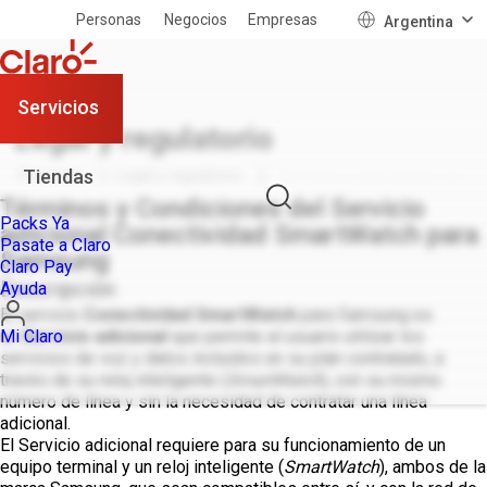
Personas
Negocios
Empresas
Argentina
Servicios
Legal y regulatorio
Tiendas
Personas
Legal y regulatorio
Términos y condiciones con...
Términos y Condiciones del Servicio
Packs Ya
adicional Conectividad SmartWatch para
Pasate a Claro
Samsung
Claro Pay
Descripción
Ayuda
El servicio
Conectividad SmartWatch
para Samsung es
Mi Claro
un
Servicio adicional
que permite al usuario utilizar los
servicios de voz y datos incluidos en su plan contratado, a
través de su reloj inteligente (
SmartWatch
), con su mismo
número de línea y sin la necesidad de contratar una línea
adicional.
El Servicio adicional requiere para su funcionamiento de un
equipo terminal y un reloj inteligente (
SmartWatch
), ambos de la