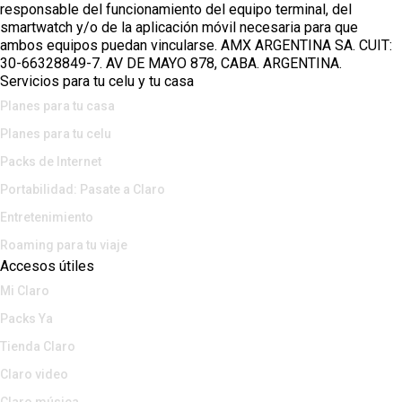
responsable del funcionamiento del equipo terminal, del
smartwatch y/o de la aplicación móvil necesaria para que
ambos equipos puedan vincularse. AMX ARGENTINA SA. CUIT:
30-66328849-7. AV DE MAYO 878, CABA. ARGENTINA.
Servicios para tu celu y tu casa
Planes para tu casa
Planes para tu celu
Packs de Internet
Portabilidad: Pasate a Claro
Entretenimiento
Roaming para tu viaje
Accesos útiles
Mi Claro
Packs Ya
Tienda Claro
Claro video