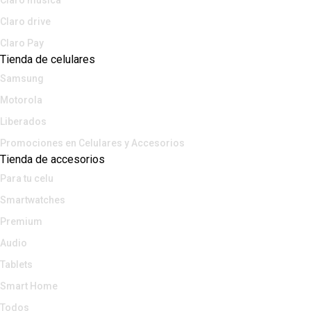
Claro música
Claro drive
Claro Pay
Tienda de celulares
Samsung
Motorola
Liberados
Promociones en Celulares y Accesorios
Tienda de accesorios
Para tu celu
Smartwatches
Premium
Audio
Tablets
Smart Home
Todos