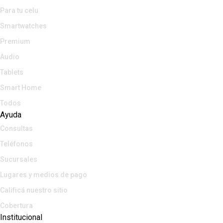
Para tu celu
Smartwatches
Premium
Audio
Tablets
Smart Home
Todos
Ayuda
Consultas
Teléfonos
Sucursales
Lugares y medios de pago
Calificá nuestro sitio
Cobertura
Institucional