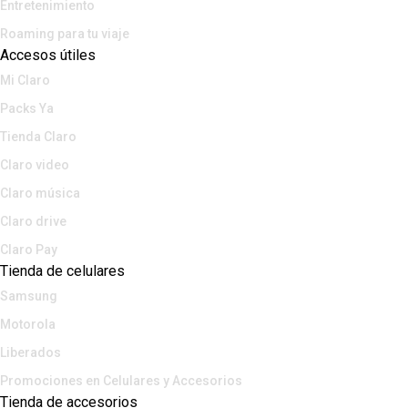
Entretenimiento
Roaming para tu viaje
Accesos útiles
Mi Claro
Packs Ya
Tienda Claro
Claro video
Claro música
Claro drive
Claro Pay
Tienda de celulares
Samsung
Motorola
Liberados
Promociones en Celulares y Accesorios
Tienda de accesorios