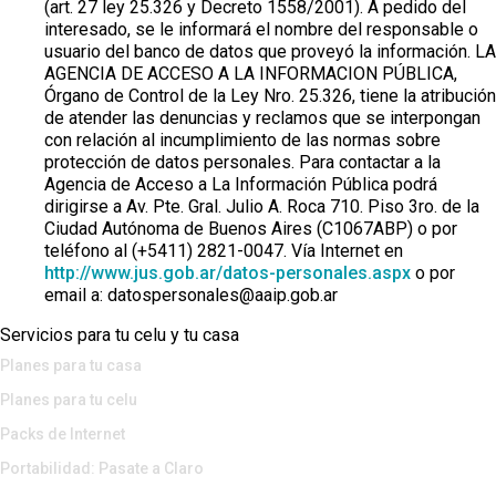
(art. 27 ley 25.326 y Decreto 1558/2001). A pedido del
interesado, se le informará el nombre del responsable o
usuario del banco de datos que proveyó la información. LA
AGENCIA DE ACCESO A LA INFORMACION PÚBLICA,
Órgano de Control de la Ley Nro. 25.326, tiene la atribución
de atender las denuncias y reclamos que se interpongan
con relación al incumplimiento de las normas sobre
protección de datos personales. Para contactar a la
Agencia de Acceso a La Información Pública podrá
dirigirse a Av. Pte. Gral. Julio A. Roca 710. Piso 3ro. de la
Ciudad Autónoma de Buenos Aires (C1067ABP) o por
teléfono al (+5411) 2821-0047. Vía Internet en
http://www.jus.gob.ar/datos-personales.aspx
o por
email a: datospersonales@aaip.gob.ar
Servicios para tu celu y tu casa
Planes para tu casa
Planes para tu celu
Packs de Internet
Portabilidad: Pasate a Claro