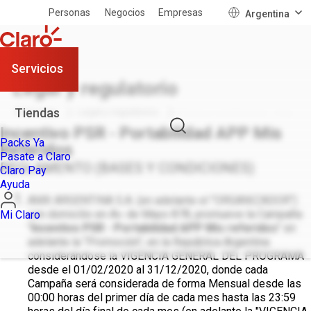
Personas
Negocios
Empresas
Argentina
Servicios
Legal y regulatorio
Tiendas
Personas
Legal y regulatorio
Bases y condiciones - Ince...
Incentivo PSR - Portabilidad APP Mis
Packs Ya
Referidos
Pasate a Claro
REGLAMENTO (BASES Y CONDICIONES)
Claro Pay
Ayuda
AMX ARGENTINA S.A. (en adelante el "ORGANIZADOR")
con domicilio en Av. de Mayo 878, promueve la Campaña
Mi Claro
"
Incentivo PSR - Portabilidad APP Mis referidos
" en
adelante la "Promoción", en la República Argentina
considerándose la VIGENCIA GENERAL DEL PROGRAMA
desde el 01/02/2020 al 31/12/2020, donde cada
Campaña será considerada de forma Mensual desde las
00:00 horas del primer día de cada mes hasta las 23:59