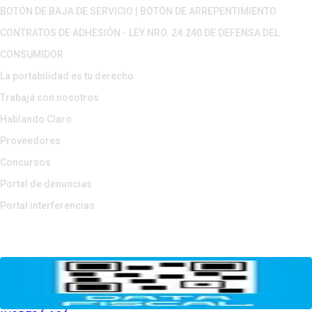
BOTÓN DE BAJA DE SERVICIO | BOTÓN DE ARREPENTIMIENTO
CONTRATOS DE ADHESIÓN - LEY NRO. 24.240 DE DEFENSA DEL
CONSUMIDOR
La portabilidad es tu derecho
Trabajá con nosotros
Hablando Claro
Proveedores
Concursos
Portal de denuncias
Portal interferencias