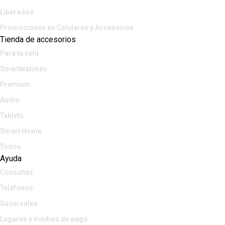
Liberados
Promociones en Celulares y Accesorios
Tienda de accesorios
Para tu celu
Smartwatches
Premium
Audio
Tablets
Smart Home
Todos
Ayuda
Consultas
Teléfonos
Sucursales
Lugares y medios de pago