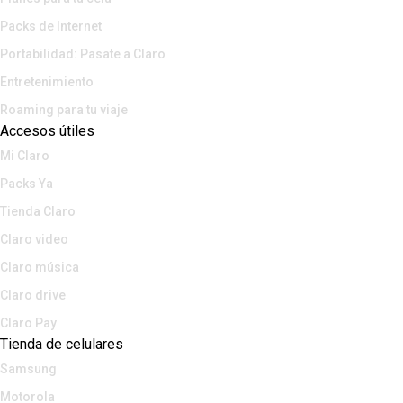
Packs de Internet
Portabilidad: Pasate a Claro
Entretenimiento
Roaming para tu viaje
Accesos útiles
Mi Claro
Packs Ya
Tienda Claro
Claro video
Claro música
Claro drive
Claro Pay
Tienda de celulares
Samsung
Motorola