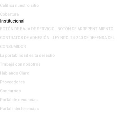
Calificá nuestro sitio
Cobertura
Institucional
BOTÓN DE BAJA DE SERVICIO | BOTÓN DE ARREPENTIMIENTO
CONTRATOS DE ADHESIÓN - LEY NRO. 24.240 DE DEFENSA DEL
CONSUMIDOR
La portabilidad es tu derecho
Trabajá con nosotros
Hablando Claro
Proveedores
Concursos
Portal de denuncias
Portal interferencias