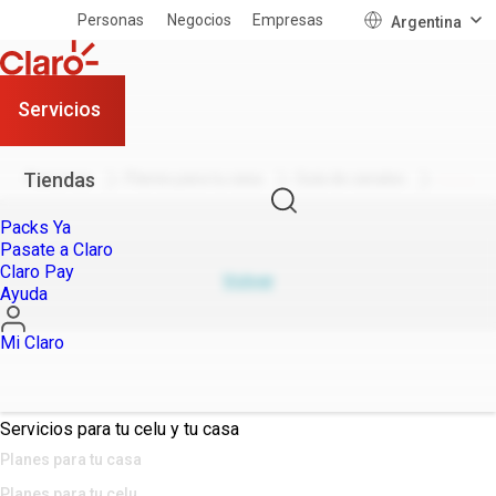
Personas
Negocios
Empresas
Argentina
Servicios
Grilla de Canales en
Salta
Tiendas
Personas
Planes para tu casa
Guía de canales
Salta
Packs Ya
Pasate a Claro
Claro Pay
Volver
Ayuda
Mi Claro
Servicios para tu celu y tu casa
Planes para tu casa
Planes para tu celu