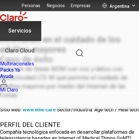
Personas
Negocios
Empresas
Argentina
Servicios
Innovando en el cuidado de los
adultos mayores
Claro Cloud
Caso de éxito
Multinacionales
Solución de líneas M2M con voz y datos con
Packs Ya
Ayuda
conectividad LTE-M que permite el cuidado de
adultos mayores por medio del Internet de las
Mi Claro
Cosas.
Sitio web:
www.ellie.care
Sector/Industria: Age tech / Heal tech
PERFIL DEL CLIENTE
Compañía tecnológica enfocada en desarrollar plataformas de
teleasistencia basadas en Internet of Medical Things (IoMT)