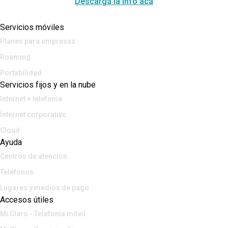
Descargá la info acá
Servicios móviles
Planes para empresas
Roaming
Portabilidad
Servicios fijos y en la nube
Internet + telefonía
Internet corporativo
Cloud
Ayuda
Centros de atención
Teléfonos
Lugares y medios de pago
Accesos útiles
Mi Claro - Telefonía móvil