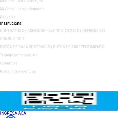
Mi Claro - Servicios fijos
Mi Claro - Larga distancia
Packs Ya
Institucional
CONTRATOS DE ADHESIÓN - LEY NRO. 24.240 DE DEFENSA DEL
CONSUMIDOR
BOTÓN DE BAJA DE SERVICIO | BOTÓN DE ARREPENTIMIENTO
Trabajá con nosotros
Cobertura
Portal interferencias
INGRESÁ ACÁ