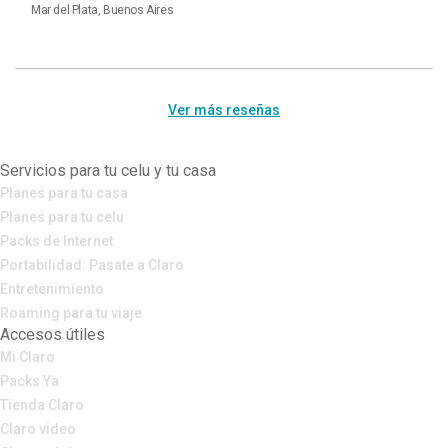
Mar del Plata, Buenos Aires
Ver más reseñas
Servicios para tu celu y tu casa
Planes para tu casa
Planes para tu celu
Packs de Internet
Portabilidad: Pasate a Claro
Entretenimiento
Roaming para tu viaje
Accesos útiles
Mi Claro
Packs Ya
Tienda Claro
Claro video