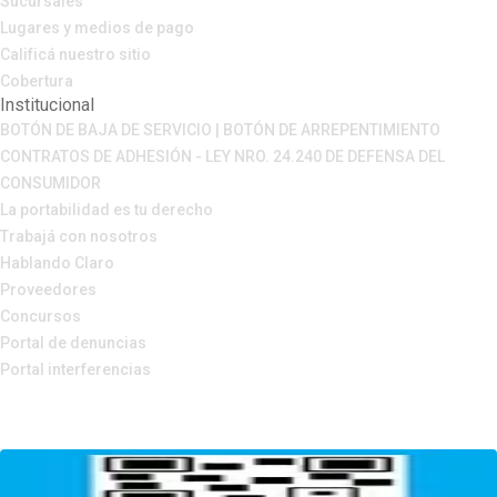
Sucursales
Lugares y medios de pago
Calificá nuestro sitio
Cobertura
Institucional
BOTÓN DE BAJA DE SERVICIO | BOTÓN DE ARREPENTIMIENTO
CONTRATOS DE ADHESIÓN - LEY NRO. 24.240 DE DEFENSA DEL
CONSUMIDOR
La portabilidad es tu derecho
Trabajá con nosotros
Hablando Claro
Proveedores
Concursos
Portal de denuncias
Portal interferencias