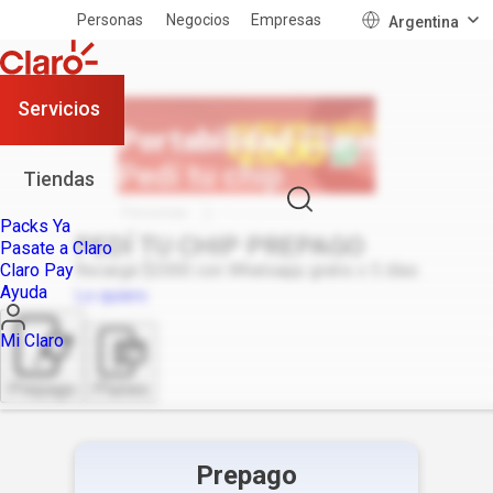
Personas
Negocios
Empresas
Argentina
Servicios
Portabilidad Claro
Pedí tu chip
Tiendas
Personas
Portabilidad
Packs Ya
PEDÍ TU CHIP PREPAGO
Pasate a Claro
Claro Pay
Recargá $2000 con Whatsapp gratis x 5 días
Ayuda
Lo quiero
Mi Claro
Prepago
Planes
Prepago