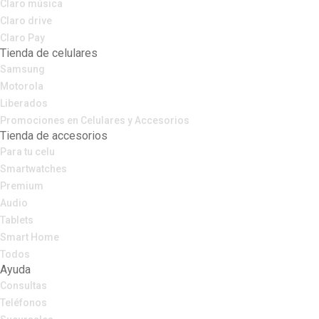
Claro música
Claro drive
Claro Pay
Tienda de celulares
Samsung
Motorola
Liberados
Promociones en Celulares y Accesorios
Tienda de accesorios
Para tu celu
Smartwatches
Premium
Audio
Tablets
Smart Home
Todos
Ayuda
Consultas
Teléfonos